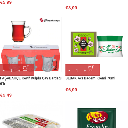
€
5,99
€
8,99
PAŞABAHÇE Keyif Kulplu Çay Bardağı
BEBAK Acı Badem Kremi 70ml
6’lı
€
6,99
€
9,49