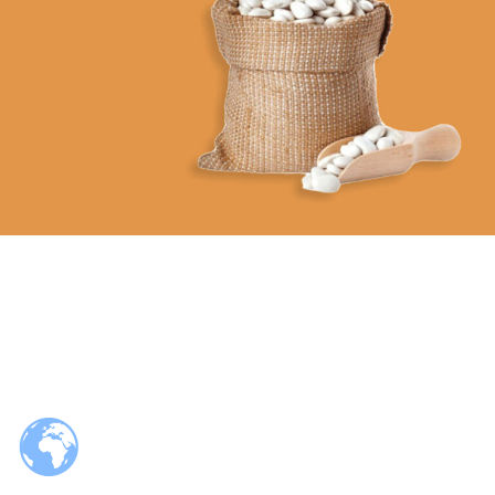
Günlük hayatınıza lezzet katacak, tutkuyla üretilmiş ürünler
HEMEN AL
VEGAN FOOD
Organik Ürünler
Organik Bakliyat ve
Tahıl Ürünleri
HEMEN AL