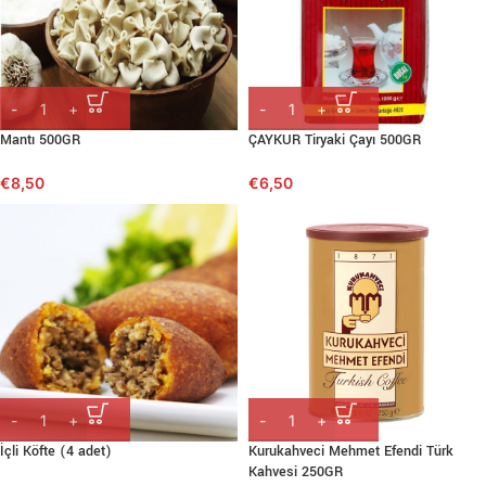
Mantı 500GR
ÇAYKUR Tiryaki Çayı 500GR
€
8,50
€
6,50
İçli Köfte (4 adet)
Kurukahveci Mehmet Efendi Türk
Kahvesi 250GR