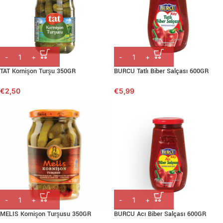
TAT Kornişon Turşu 350GR
BURCU Tatlı Biber Salçası 600GR
€
2,50
€
5,99
MELIS Kornişon Turşusu 350GR
BURCU Acı Biber Salçası 600GR