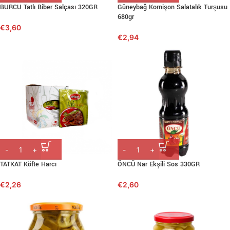
BURCU Tatlı Biber Salçası 320GR
Güneybağ Kornişon Salatalık Turşusu
680gr
€
3,60
€
2,94
TATKAT Köfte Harcı
ÖNCÜ Nar Ekşili Sos 330GR
€
2,26
€
2,60