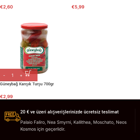
€
2,60
€
5,99
Güneybağ Karışık Turşu 700gr
€
2,99
20 € ve üzeri alışverişlerinizde ücretsiz teslimat
Palaio Faliro, Nea Smyrni, Kallithea, Moschato, Neos
Kosmos için geçerlidir.