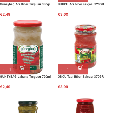
Güneybağ Acı Biber Turşusu 330gr
BURCU Acı biber salçası 320GR
€
2,49
€
3,60
GÜNEYBAĞ Lahana Turşusu 720ml
ÖNCÜ Tatlı Biber Salçası 370GR
€
2,49
€
3,99