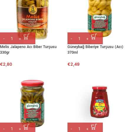
Melis Jalapeno Acı Biber Turşusu
Güneybağ Biberiye Turşusu (Acı)
330gr
370ml
€
2,80
€
2,49