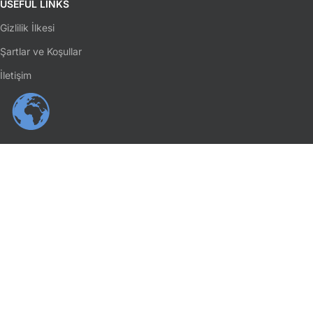
USEFUL LINKS
Gizlilik İlkesi
Şartlar ve Koşullar
İletişim
SOSYAL MEDYA
Facebook
Instagram