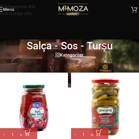
Navigasyona atla
Menü
Ana içeriğe atla
Salça - Sos - Turşu
Kategoriler
Ana Sayfa
/
Salça - Sos - Turşu