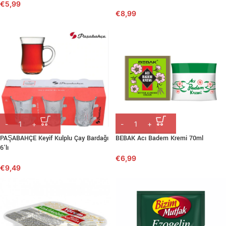
€
5,99
€
8,99
PAŞABAHÇE Keyif Kulplu Çay Bardağı
BEBAK Acı Badem Kremi 70ml
6’lı
€
6,99
€
9,49