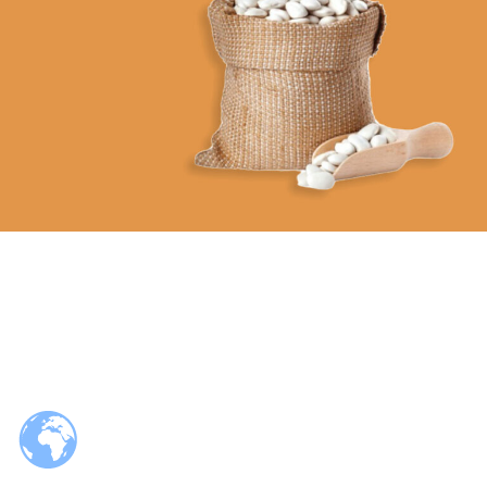
Günlük hayatınıza lezzet katacak, tutkuyla üretilmiş ürünler
HEMEN AL
VEGAN FOOD
Organik Ürünler
Organik Bakliyat ve
Tahıl Ürünleri
HEMEN AL