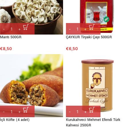
Mantı 500GR
ÇAYKUR Tiryaki Çayı 500GR
€
8,50
€
6,50
İçli Köfte (4 adet)
Kurukahveci Mehmet Efendi Türk
Kahvesi 250GR