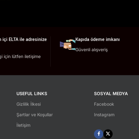
 içi ELTA ile adresinize
Kapıda ödeme imkanı
Güvenli alışveriş
lgi için lütfen iletişime
USEFUL LINKS
SOSYAL MEDYA
Gizlilik İlkesi
Facebook
Şartlar ve Koşullar
Instagram
İletişim