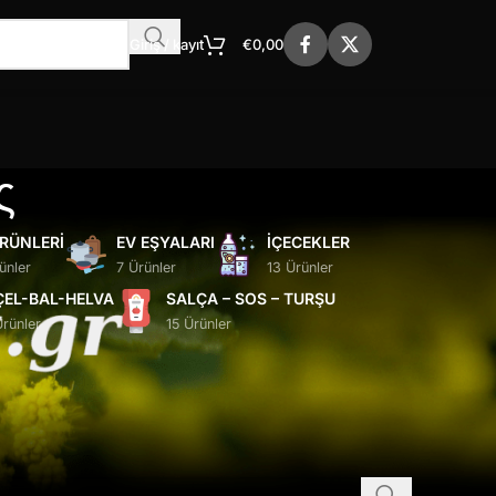
Giriş / kayıt
€
0,00
ς
ÜRÜNLERI
EV EŞYALARI
İÇECEKLER
ünler
7 Ürünler
13 Ürünler
ÇEL-BAL-HELVA
SALÇA – SOS – TURŞU
Ürünler
15 Ürünler