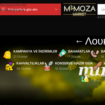
Navigasyona atla
Kategorilere göz atın
Ana içeriğe atla
KATE
Λουκ
KAMPANYA VE İNDIRIMLER
BAHARATLAR
BA
21 Ürünler
7 Ürünler
16
KAHVALTILIKLAR
KONSERVE-HAZIR GIDA
26 Ürünler
10 Ürünler
SIVI YA
1 Ürün
Ana Sayfa
/
Ürünler “Λουκούμια με φιστίκι Αιγίνης” olarak etiketl
Seçiminizle eşleşen ürün bulunamadı.