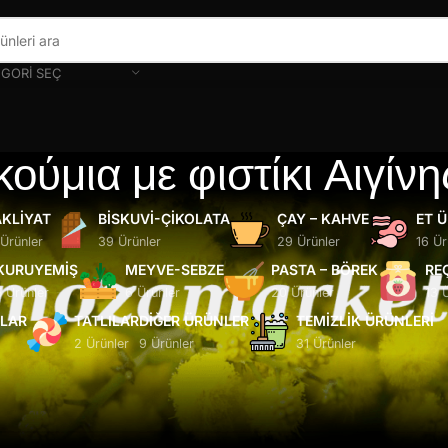
GORI SEÇ
ούμια με φιστίκι Αιγίνη
KLIYAT
BISKUVI-ÇIKOLATA
ÇAY – KAHVE
ET 
 Ürünler
39 Ürünler
29 Ürünler
16 Ür
KURUYEMIŞ
MEYVE-SEBZE
PASTA – BÖREK
RE
5 Ürünler
6 Ürünler
20 Ürünler
13 
ĞLAR
TATLILAR
DIĞER ÜRÜNLER
TEMIZLIK ÜRÜNLERI
2 Ürünler
9 Ürünler
31 Ürünler
endi