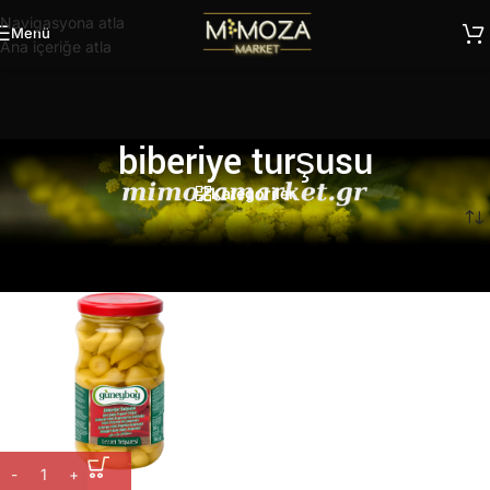
Navigasyona atla
Menü
Ana içeriğe atla
biberiye turşusu
Kategoriler
Ana Sayfa
/
Ürünler “biberiye turşusu” olarak etiketlendi