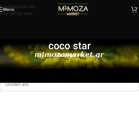
Navigasyona atla
Menü
Ana içeriğe atla
coco star
Kategoriler
Ana Sayfa
/
Ürünler “coco star” olarak etiketlendi
Seçiminizle eşleşen ürün bulunamadı.