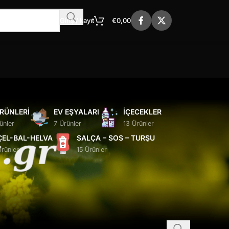
Giriş / kayıt
€
0,00
ÜRÜNLERI
EV EŞYALARI
İÇECEKLER
ünler
7 Ürünler
13 Ürünler
ÇEL-BAL-HELVA
SALÇA – SOS – TURŞU
Ürünler
15 Ürünler