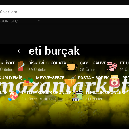
GORI SEÇ
eti burçak
KLIYAT
BISKUVI-ÇIKOLATA
ÇAY – KAHVE
ET 
 Ürünler
39 Ürünler
29 Ürünler
16 Ür
KURUYEMIŞ
MEYVE-SEBZE
PASTA – BÖREK
RE
5 Ürünler
6 Ürünler
20 Ürünler
13 
ĞLAR
TATLILAR
DIĞER ÜRÜNLER
TEMIZLIK ÜRÜNLERI
2 Ürünler
9 Ürünler
31 Ürünler