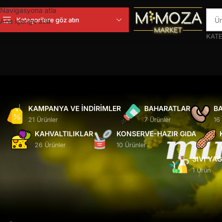
Navigasyona atla
Kategorilere göz atın
Ana içeriğe atla
KATE
KAMPANYA VE İNDIRIMLER
BAHARATLAR
BA
21 Ürünler
7 Ürünler
16
KAHVALTILIKLAR
KONSERVE-HAZIR GIDA
26 Ürünler
10 Ürünler
SIVI YA
1 Ürün
Ana Sayfa
/
Ürünler “eti burçak” olarak etiketlendi
Seçiminizle eşleşen ürün bulunamadı.