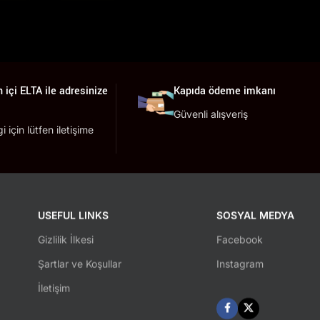
 içi ELTA ile adresinize
Kapıda ödeme imkanı
Güvenli alışveriş
lgi için lütfen iletişime
USEFUL LINKS
SOSYAL MEDYA
Gizlilik İlkesi
Facebook
Şartlar ve Koşullar
Instagram
İletişim