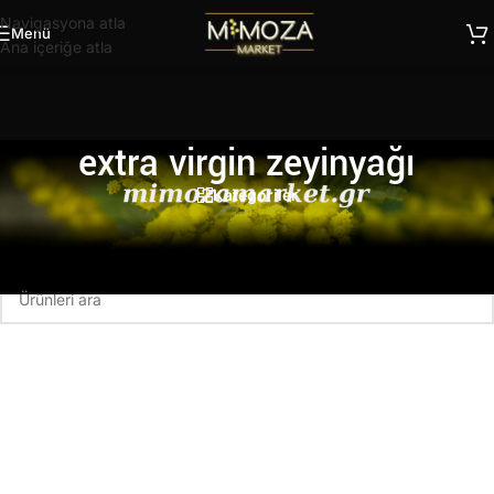
Navigasyona atla
Menü
Ana içeriğe atla
extra virgin zeyinyağı
Kategoriler
Ana Sayfa
/
Ürünler “extra virgin zeyinyağı” olarak etiketlendi
Seçiminizle eşleşen ürün bulunamadı.