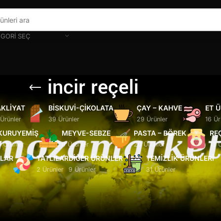
GORI SEÇ
incir reçeli
KLIYAT
BISKUVI-ÇIKOLATA
ÇAY – KAHVE
ET 
 Ürünler
39 Ürünler
29 Ürünler
16 Ür
KURUYEMIŞ
MEYVE-SEBZE
PASTA – BÖREK
RE
5 Ürünler
6 Ürünler
20 Ürünler
13 
ĞLAR
TATLILAR
DIĞER ÜRÜNLER
TEMIZLIK ÜRÜNLERI
2 Ürünler
9 Ürünler
31 Ürünler