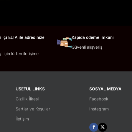
 içi ELTA ile adresinize
Kapıda ödeme imkanı
Güvenli alışveriş
lgi için lütfen iletişime
USEFUL LINKS
SOSYAL MEDYA
Gizlilik İlkesi
Facebook
Şartlar ve Koşullar
Instagram
İletişim