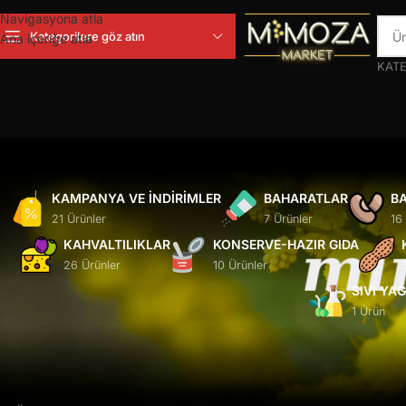
Navigasyona atla
Kategorilere göz atın
Ana içeriğe atla
KATE
KAMPANYA VE İNDIRIMLER
BAHARATLAR
BA
21 Ürünler
7 Ürünler
16
KAHVALTILIKLAR
KONSERVE-HAZIR GIDA
26 Ürünler
10 Ürünler
SIVI YA
1 Ürün
Ana Sayfa
/
Ürünler “incir reçeli” olarak etiketlendi
Seçiminizle eşleşen ürün bulunamadı.