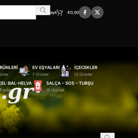
Giriş / kayıt
€
0,00
ÜRÜNLERI
EV EŞYALARI
İÇECEKLER
ünler
7 Ürünler
13 Ürünler
ÇEL-BAL-HELVA
SALÇA – SOS – TURŞU
Ürünler
15 Ürünler