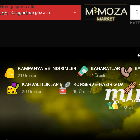
Navigasyona atla
Kategorilere göz atın
Ana içeriğe atla
KATE
KAMPANYA VE İNDIRIMLER
BAHARATLAR
BA
21 Ürünler
7 Ürünler
16
KAHVALTILIKLAR
KONSERVE-HAZIR GIDA
26 Ürünler
10 Ürünler
SIVI YA
1 Ürün
Ana Sayfa
/
Ürünler “kemal pasa tatlısı” olarak etiketlendi
Seçiminizle eşleşen ürün bulunamadı.