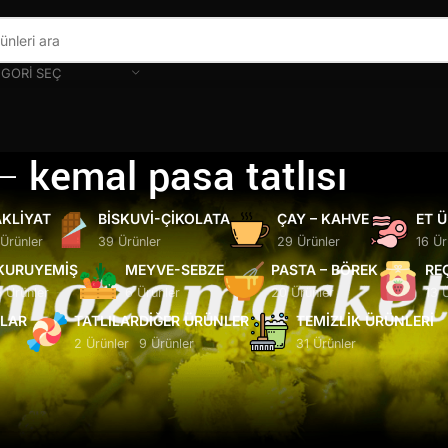
GORI SEÇ
kemal pasa tatlısı
KLIYAT
BISKUVI-ÇIKOLATA
ÇAY – KAHVE
ET 
 Ürünler
39 Ürünler
29 Ürünler
16 Ür
KURUYEMIŞ
MEYVE-SEBZE
PASTA – BÖREK
RE
5 Ürünler
6 Ürünler
20 Ürünler
13 
ĞLAR
TATLILAR
DIĞER ÜRÜNLER
TEMIZLIK ÜRÜNLERI
2 Ürünler
9 Ürünler
31 Ürünler