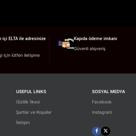
 içi ELTA ile adresinize
Kapıda ödeme imkanı
Güvenli alışveriş
lgi için lütfen iletişime
USEFUL LINKS
SOSYAL MEDYA
Gizlilik İlkesi
Facebook
Şartlar ve Koşullar
Instagram
İletişim