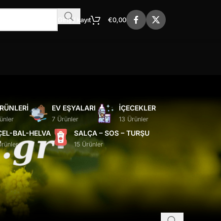
Giriş / kayıt
€
0,00
ÜRÜNLERI
EV EŞYALARI
İÇECEKLER
ünler
7 Ürünler
13 Ürünler
ÇEL-BAL-HELVA
SALÇA – SOS – TURŞU
Ürünler
15 Ürünler