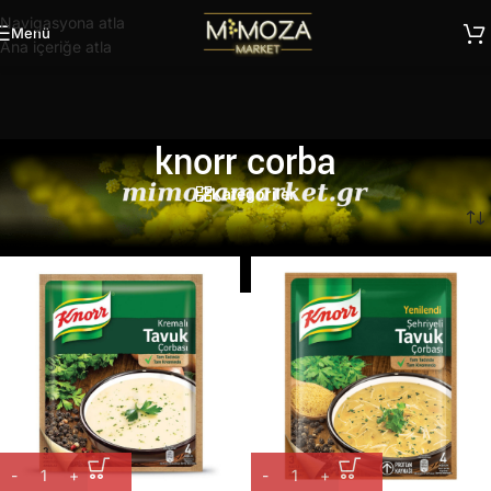
Navigasyona atla
Menü
Ana içeriğe atla
knorr corba
Kategoriler
Ana Sayfa
/
Ürünler “knorr corba” olarak etiketlendi