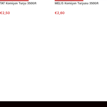
TAT Kornişon Turşu 350GR
MELIS Kornişon Turşusu 350GR
€
2,50
€
2,60