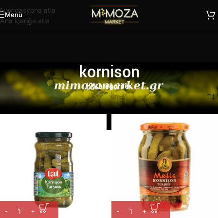
Navigasyona atla
Menü
Ana içeriğe atla
kornison
Kategoriler
Ana Sayfa
/
Ürünler “kornison” olarak etiketlendi