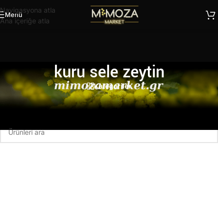
Navigasyona atla
Menü
Ana içeriğe atla
kuru sele zeytin
Kategoriler
Ana Sayfa
/
Ürünler “kuru sele zeytin” olarak etiketlendi
Seçiminizle eşleşen ürün bulunamadı.