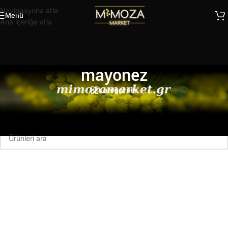
Navigasyona atla
Menü
Ana içeriğe atla
mayonez
Kategoriler
Ana Sayfa
/
Ürünler “mayonez” olarak etiketlendi
Seçiminizle eşleşen ürün bulunamadı.