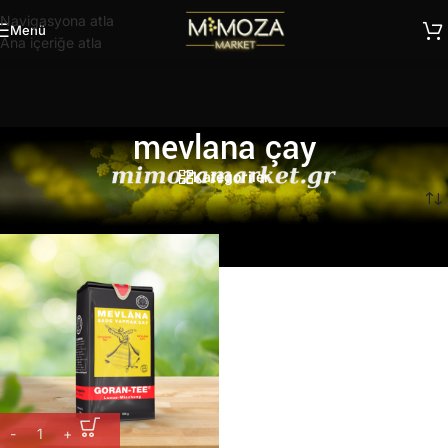
Navigasyona atla
Menü
Ana içeriğe atla
mevlana çay
Kategoriler
Ana Sayfa
/
Ürünler “mevlana çay” olarak etiketlendi