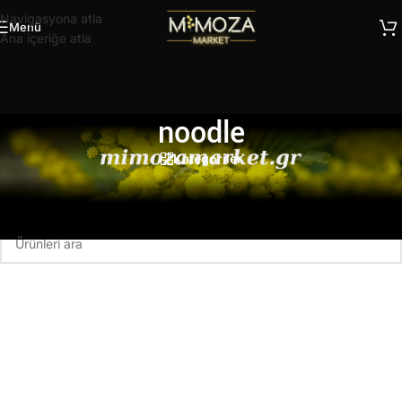
Navigasyona atla
Menü
Ana içeriğe atla
noodle
Kategoriler
Ana Sayfa
/
Ürünler “noodle” olarak etiketlendi
Seçiminizle eşleşen ürün bulunamadı.