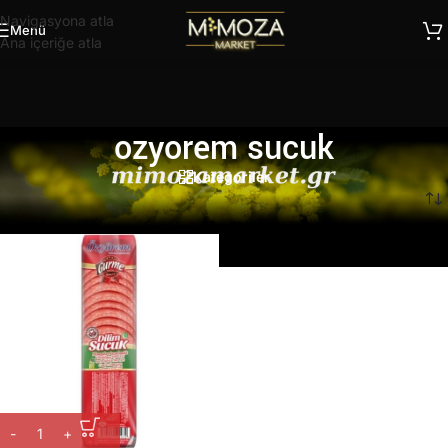
Navigasyona atla
Menü
Ana içeriğe atla
ozyorem sucuk
Kategoriler
Ana Sayfa
/
Ürünler “ozyorem sucuk” olarak etiketlendi