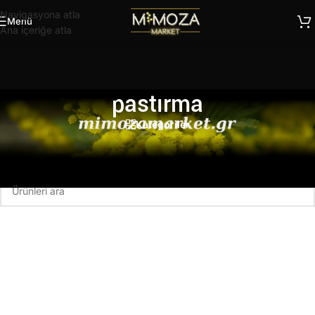
Navigasyona atla
Menü
Ana içeriğe atla
pastırma
Kategoriler
Ana Sayfa
/
Ürünler “pastırma” olarak etiketlendi
Seçiminizle eşleşen ürün bulunamadı.