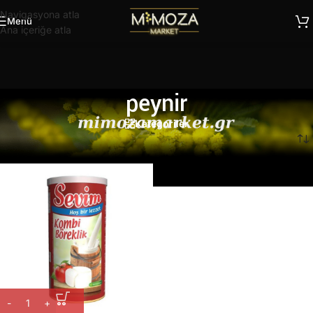
Navigasyona atla
Menü
Ana içeriğe atla
peynir
Kategoriler
Ana Sayfa
/
Ürünler “peynir” olarak etiketlendi