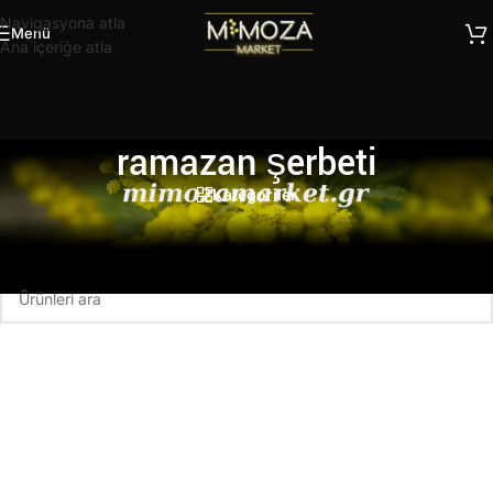
Navigasyona atla
Menü
Ana içeriğe atla
ramazan şerbeti
Kategoriler
Ana Sayfa
/
Ürünler “ramazan şerbeti” olarak etiketlendi
Seçiminizle eşleşen ürün bulunamadı.