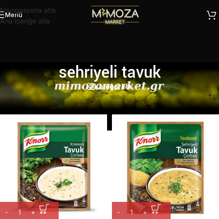
Navigasyona atla
Menü
Ana içeriğe atla
sehriyeli tavuk
Kategoriler
Ana Sayfa
/
Ürünler “sehriyeli tavuk” olarak etiketlendi