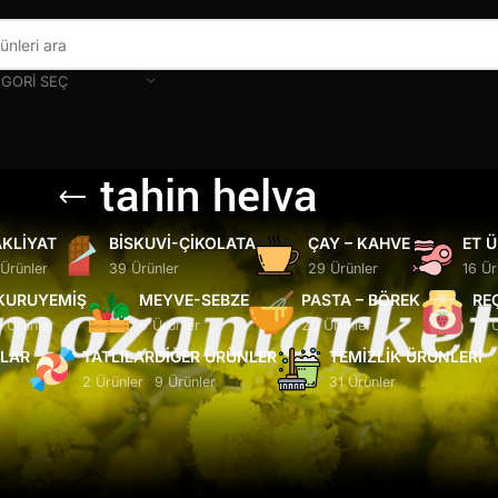
GORI SEÇ
tahin helva
KLIYAT
BISKUVI-ÇIKOLATA
ÇAY – KAHVE
ET 
 Ürünler
39 Ürünler
29 Ürünler
16 Ür
KURUYEMIŞ
MEYVE-SEBZE
PASTA – BÖREK
RE
5 Ürünler
6 Ürünler
20 Ürünler
13 
ĞLAR
TATLILAR
DIĞER ÜRÜNLER
TEMIZLIK ÜRÜNLERI
2 Ürünler
9 Ürünler
31 Ürünler