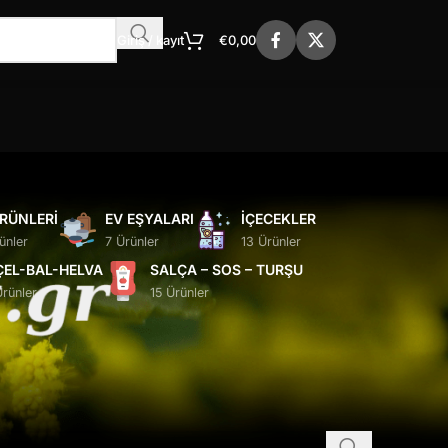
Giriş / kayıt
€
0,00
ÜRÜNLERI
EV EŞYALARI
İÇECEKLER
ünler
7 Ürünler
13 Ürünler
ÇEL-BAL-HELVA
SALÇA – SOS – TURŞU
Ürünler
15 Ürünler