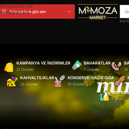
Navigasyona atla
Kategorilere göz atın
Ana içeriğe atla
KATE
KAMPANYA VE İNDIRIMLER
BAHARATLAR
BA
21 Ürünler
7 Ürünler
16
KAHVALTILIKLAR
KONSERVE-HAZIR GIDA
26 Ürünler
10 Ürünler
SIVI YA
1 Ürün
Ana Sayfa
/
Ürünler “tahin helva” olarak etiketlendi
Seçiminizle eşleşen ürün bulunamadı.