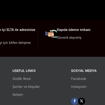
 içi ELTA ile adresinize
Kapıda ödeme imkanı
Güvenli alışveriş
lgi için lütfen iletişime
USEFUL LINKS
SOSYAL MEDYA
Gizlilik İlkesi
Facebook
Şartlar ve Koşullar
Instagram
İletişim