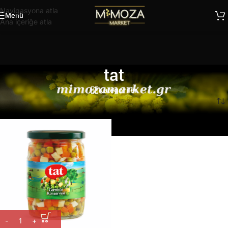
Navigasyona atla
Menü
Ana içeriğe atla
tat
Kategoriler
Ana Sayfa
/
Ürünler “tat” olarak etiketlendi