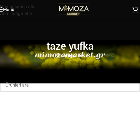
Navigasyona atla
Menü
Ana içeriğe atla
taze yufka
Kategoriler
Ana Sayfa
/
Ürünler “taze yufka” olarak etiketlendi
Seçiminizle eşleşen ürün bulunamadı.