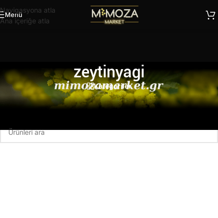
Navigasyona atla
Menü
Ana içeriğe atla
zeytinyagi
Kategoriler
Ana Sayfa
/
Ürünler “zeytinyagi” olarak etiketlendi
Seçiminizle eşleşen ürün bulunamadı.