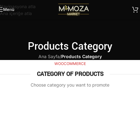
Navigasyona atla
Menü
Ana içeriğe atla
Products Category
Ana Sayfa
/
Products Category
WOOCOMMERCE
CATEGORY OF PRODUCTS
Choose category you want to promote