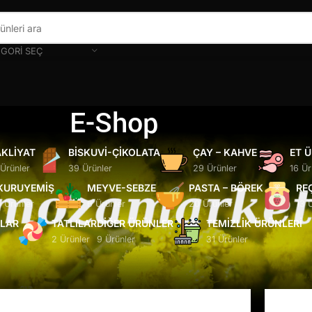
GORI SEÇ
E-Shop
KLIYAT
BISKUVI-ÇIKOLATA
ÇAY – KAHVE
ET 
 Ürünler
39 Ürünler
29 Ürünler
16 Ür
KURUYEMIŞ
MEYVE-SEBZE
PASTA – BÖREK
RE
5 Ürünler
6 Ürünler
20 Ürünler
13 
ĞLAR
TATLILAR
DIĞER ÜRÜNLER
TEMIZLIK ÜRÜNLERI
2 Ürünler
9 Ürünler
31 Ürünler
Göster
9