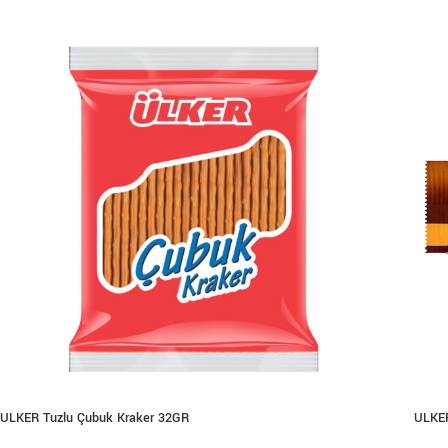
ULKER Tuzlu Çubuk Kraker 32GR
ULKE