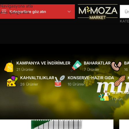
Navigasyona atla
Kategorilere göz atın
Ana içeriğe atla
KATE
KAMPANYA VE İNDIRIMLER
BAHARATLAR
BA
21 Ürünler
7 Ürünler
16
KAHVALTILIKLAR
KONSERVE-HAZIR GIDA
26 Ürünler
10 Ürünler
SIVI YA
1 Ürün
Ana Sayfa
/
E-Shop