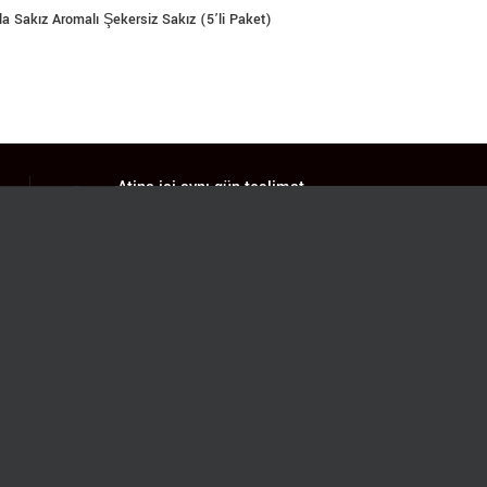
 Sakız Aromalı Şekersiz Sakız (5’li Paket)
Atina içi aynı gün teslimat
Saat 12.00'a kadar olan
alışverişlerinizde geçerlidir.
Teslimat saatleri 13.00-23.30 arası