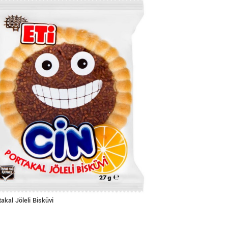
akal Jöleli Bisküvi