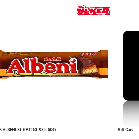
R ALBENI 31 GR4260193516047
Gift Card