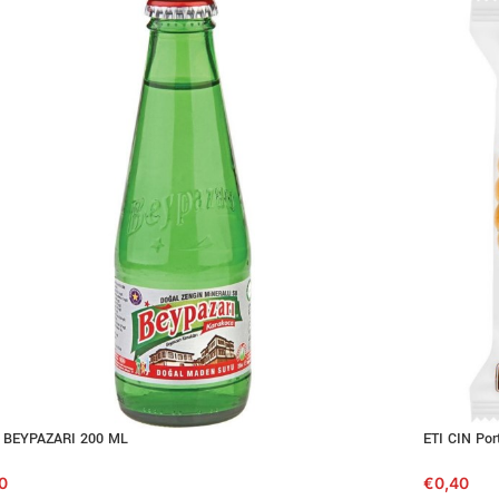
 BEYPAZARI 200 ML
ETI CIN Port
0
€
0,40