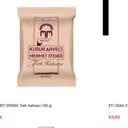
T EFENDİ Türk Kahvesi 100 gr
ETI CRAX ST
9
€
0,65