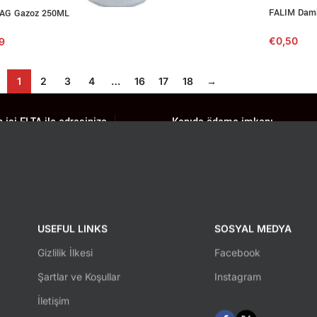
FALIM Damla
AG Gazoz 250ML
€
0,50
9
1
2
3
4
…
16
17
18
→
 içi ELTA ile adresinize
Kapıda ödeme imkanı
Güvenli alışveriş
lgi için lütfen iletişime
USEFUL LINKS
SOSYAL MEDYA
Gizlilik İlkesi
Facebook
Şartlar ve Koşullar
Instagram
İletişim