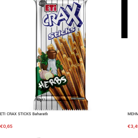
ETI CRAX STICKS Baharatlı
MEHME
€
0,65
€
3,4