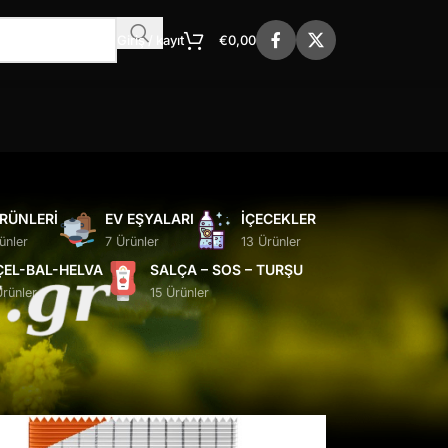
Giriş / kayıt
€
0,00
ÜRÜNLERI
EV EŞYALARI
İÇECEKLER
ünler
7 Ürünler
13 Ürünler
ÇEL-BAL-HELVA
SALÇA – SOS – TURŞU
Ürünler
15 Ürünler
24
36