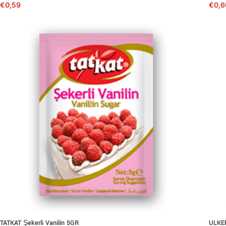
€
0,59
€
0,6
TATKAT Şekerli Vanilin 5GR
ULKER