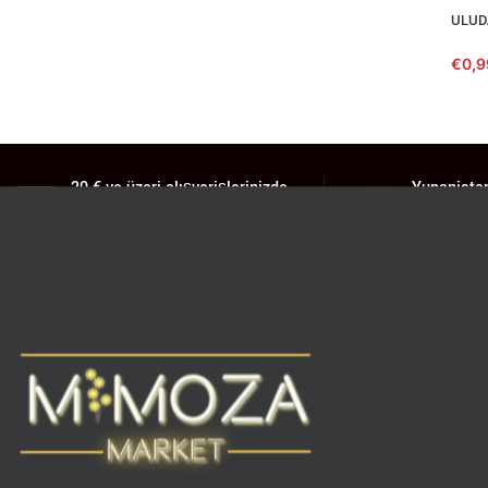
ULUD
€
0,9
20 € ve üzeri alışverişlerinizde
Yunanistan
ücretsiz teslimat
teslimat
Palaio Faliro, Nea Smyrni, Kallithea,
Ayrıntılı bi
Moschato, Neos Kosmos için
geçiniz.
geçerlidir.