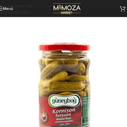
Navigasyona atla
Menü
Ana içeriğe atla