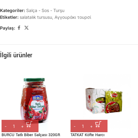
Kategoriler:
Salça - Sos - Turşu
Etiketler:
salatalık tursusu
,
Αγγουράκι τουρσί
Paylaş:
İlgili ürünler
BURCU Tatlı Biber Salçası 320GR
TATKAT Köfte Harcı