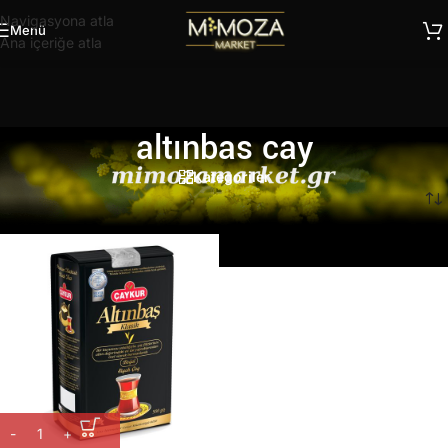
Navigasyona atla
Menü
Ana içeriğe atla
altınbas cay
Kategoriler
Ana Sayfa
/
Ürünler “altınbas cay” olarak etiketlendi