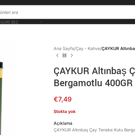
GORI SEÇ
Ana Sayfa
/
Çay - Kahve
/
ÇAYKUR Altınba
ÇAYKUR Altınbaş Ç
Bergamotlu 400GR
€
7,49
Stokta yok
Açıklama
ÇAYKUR Altınbaş Çay Teneke Kutu Berg