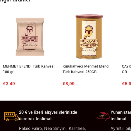
MEHMET EFENDİ Türk Kahvesi
Kurukahveci Mehmet Efendi
ÇAYKU
100 gr
Türk Kahvesi 250GR
GR
€
3,49
€
8,99
€
5,
20 € ve üzeri alışverişlerinizde
Yunanistan
ücretsiz teslimat
teslimat
Palaio Faliro, Nea Smyrni, Kallithea,
Ayrıntılı bi