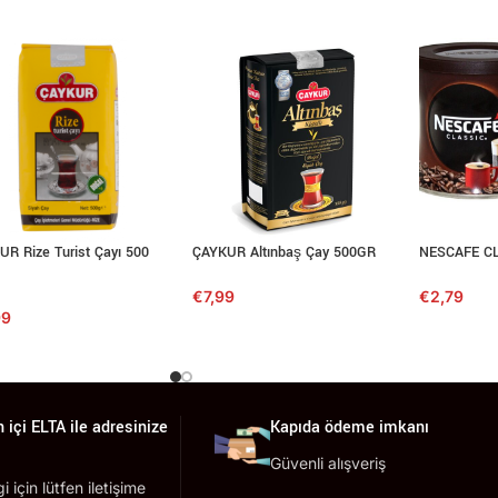
R Rize Turist Çayı 500
ÇAYKUR Altınbaş Çay 500GR
NESCAFE C
€
7,99
€
2,79
99
 içi ELTA ile adresinize
Kapıda ödeme imkanı
Güvenli alışveriş
lgi için lütfen iletişime