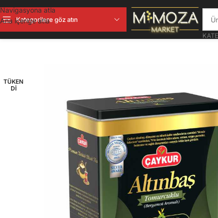
Navigasyona atla
Kategorilere göz atın
Ana içeriğe atla
KATE
TÜKEN
DI