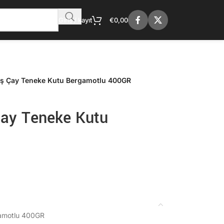
Giriş / kayıt
€
0,00
ş Çay Teneke Kutu Bergamotlu 400GR
ay Teneke Kutu
amotlu 400GR