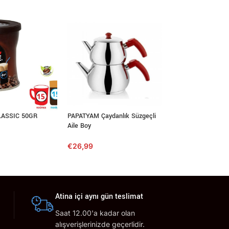
LASSIC 50GR
PAPATYAM Çaydanlık Süzgeçli
Ahmad Tea Aromati
Aile Boy
(Bergamot Aromalı
€
26,99
€
10,90
Atina içi aynı gün teslimat
Saat 12.00'a kadar olan
alışverişlerinizde geçerlidir.