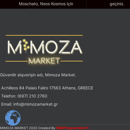
Moschato, Neos Kosmos için
geçiniz.
geçerlidir.
Güvenilir alışverişin adı, Mimoza Market.
Achilleos 84 Palaio Faliro 17563 Athens, GREECE
Telefon: (697) 210 2760
Email: info@mimozamarket.gr
WebProgrammer.Fi
MIMOZA MARKET
2020 Created By