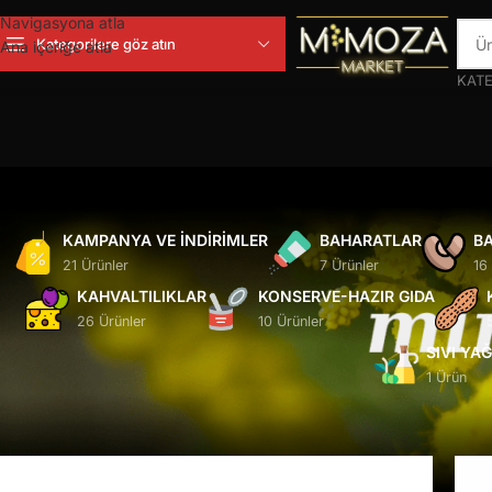
Navigasyona atla
Kategorilere göz atın
Ana içeriğe atla
KATE
KAMPANYA VE İNDIRIMLER
BAHARATLAR
BA
21 Ürünler
7 Ürünler
16
KAHVALTILIKLAR
KONSERVE-HAZIR GIDA
26 Ürünler
10 Ürünler
SIVI YA
1 Ürün
Ana Sayfa
/
Ürünler “çaykur” olarak etiketlendi