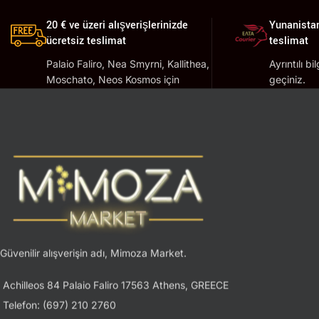
20 € ve üzeri alışverişlerinizde
Yunanistan
ücretsiz teslimat
teslimat
Palaio Faliro, Nea Smyrni, Kallithea,
Ayrıntılı bi
Moschato, Neos Kosmos için
geçiniz.
geçerlidir.
Güvenilir alışverişin adı, Mimoza Market.
Achilleos 84 Palaio Faliro 17563 Athens, GREECE
Telefon: (697) 210 2760