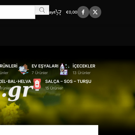
Giriş / kayıt
€
0,00
ÜRÜNLERI
EV EŞYALARI
İÇECEKLER
ünler
7 Ürünler
13 Ürünler
ÇEL-BAL-HELVA
SALÇA – SOS – TURŞU
Ürünler
15 Ürünler
24
36