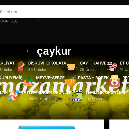
GORI SEÇ
çaykur
KLIYAT
BISKUVI-ÇIKOLATA
ÇAY – KAHVE
ET 
 Ürünler
39 Ürünler
29 Ürünler
16 Ür
KURUYEMIŞ
MEYVE-SEBZE
PASTA – BÖREK
RE
5 Ürünler
6 Ürünler
20 Ürünler
13 
ĞLAR
TATLILAR
DIĞER ÜRÜNLER
TEMIZLIK ÜRÜNLERI
2 Ürünler
9 Ürünler
31 Ürünler
Göster
9