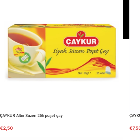
ÇAYKUR Altın Süzen 25li poşet çay
ÇAYKU
€
2,50
€
7,5