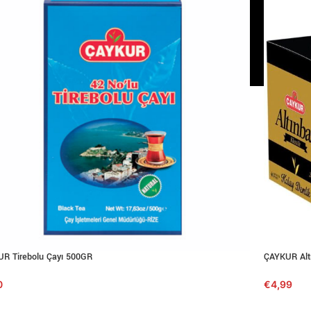
R Tirebolu Çayı 500GR
ÇAYKUR Altı
0
€
4,99