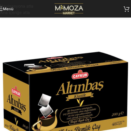
Navigasyona atla
Menü
Ana içeriğe atla