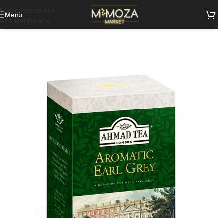
Navigasyona atla
Menü
Ana içeriğe atla