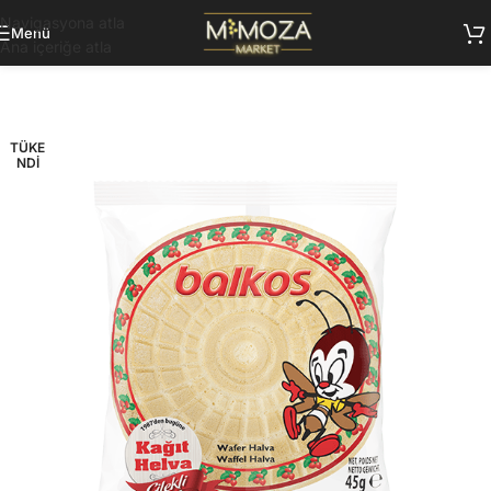
Navigasyona atla
Menü
Ana içeriğe atla
TÜKE
NDI