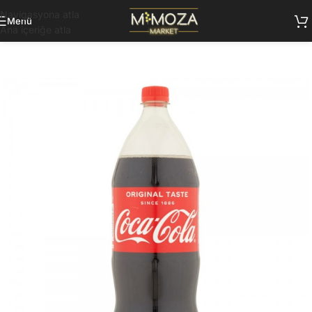
Navigasyona atla
Menü
Ana içeriğe atla