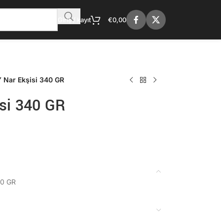
Giriş / kayıt
€
0,00
Nar Ekşisi 340 GR
si 340 GR
0 GR