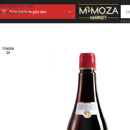
Navigasyona atla
Kategorilere göz atın
Ana içeriğe atla
KATE
TÜKEN
DI