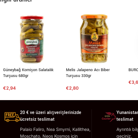
Güneybağ Kornişon Salatalık
Melis Jalapeno Acı Biber
BURC
Turşusu 680gr
Turşusu 330gr
€
3,
€
2,94
€
2,80
20 € ve üzeri alışverişlerinizde
Yunanistan
ücretsiz teslimat
teslimat
Palaio Faliro, Nea Smyrni, Kallithea,
Ayrıntılı bi
Moschato, Neos Kosmos için
geçiniz.