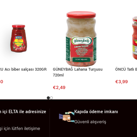
U Acı biber salçası 320GR
GÜNEYBAĞ Lahana Turşusu
ÖNCÜ Tatlı 
720ml
60
€
3,99
€
2,49
 içi ELTA ile adresinize
Kapıda ödeme imkanı
Güvenli alışveriş
lgi için lütfen iletişime