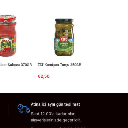
Biber Salçası 370GR
TAT Kornişon Turşu 350GR
BURCU Acı Biber Sa
600GR
€
2,50
€
5,99
Atina içi aynı gün teslimat
Saat 12.00'a kadar olan
alışverişlerinizde geçerlidir.