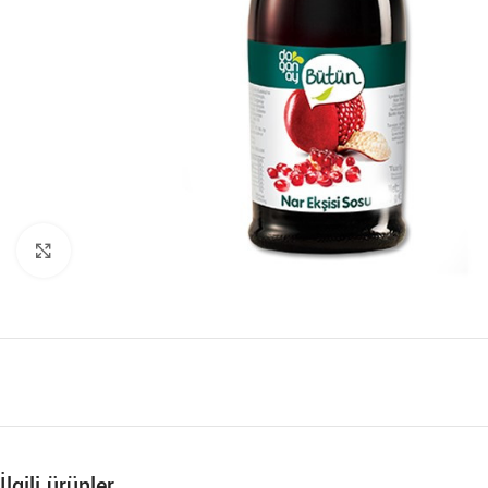
Büyütmek için tıklayın
İlgili ürünler