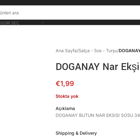
GORI SEÇ
Ana Sayfa
/
Salça - Sos - Turşu
/
DOGANAY 
DOGANAY Nar Ekşi
€
1,99
Stokta yok
Açıklama
DOGANAY BUTUN NAR EKSISI SOSU 34
Shipping & Delivery