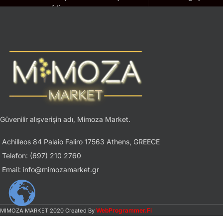
geçerlidir.
Güvenilir alışverişin adı, Mimoza Market.
Achilleos 84 Palaio Faliro 17563 Athens, GREECE
Telefon: (697) 210 2760
Email: info@mimozamarket.gr
WebProgrammer.Fi
MIMOZA MARKET
2020 Created By