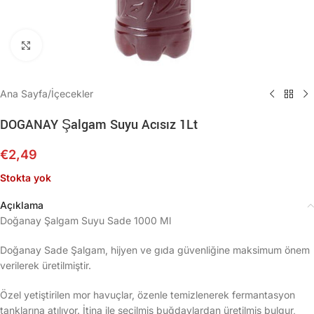
Büyütmek için tıklayın
Ana Sayfa
/
İçecekler
DOGANAY Şalgam Suyu Acısız 1Lt
€
2,49
Stokta yok
Açıklama
Doğanay Şalgam Suyu Sade 1000 Ml
Doğanay Sade Şalgam, hijyen ve gıda güvenliğine maksimum önem
verilerek üretilmiştir.
Özel yetiştirilen mor havuçlar, özenle temizlenerek fermantasyon
tanklarına atılıyor. İtina ile seçilmiş buğdaylardan üretilmiş bulgur,