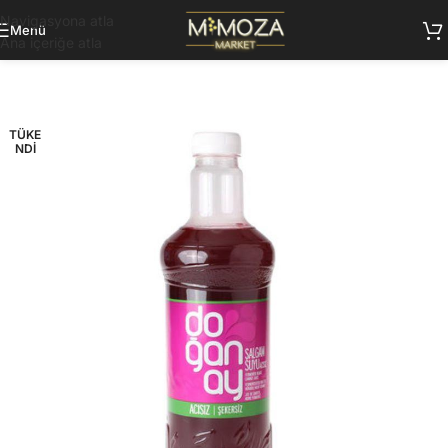
Navigasyona atla
Menü
Ana içeriğe atla
TÜKE
NDI