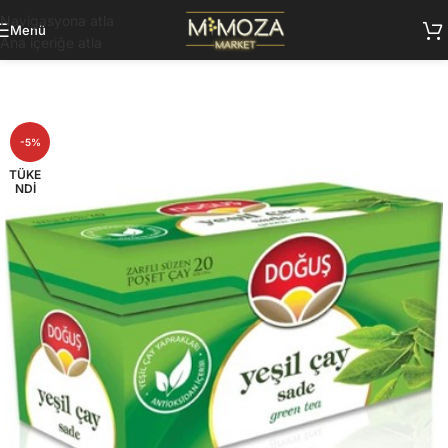
Navigasyona atla
Menü
Ana içeriğe atla
-5%
TÜKE
NDI