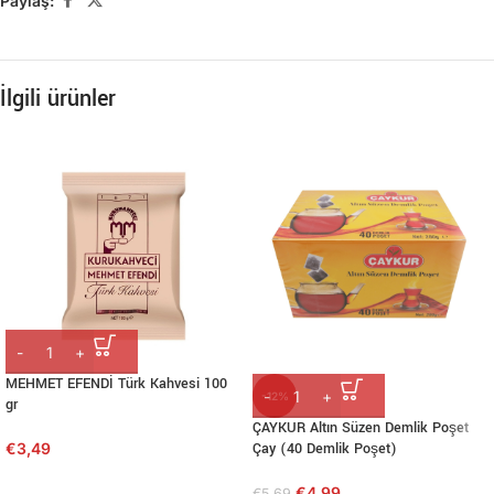
Paylaş:
İlgili ürünler
MEHMET EFENDİ Türk Kahvesi 100
-12%
gr
ÇAYKUR Altın Süzen Demlik Poşet
€
3,49
Çay (40 Demlik Poşet)
€
4,99
€
5,69