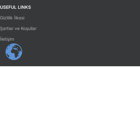
USEFUL LINKS
Gizlilik İlkesi
Şartlar ve Koşullar
İletişim
SOSYAL MEDYA
Facebook
Instagram