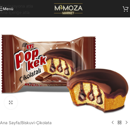
Navigasyona atla
Menü
Ana içeriğe atla
Büyütmek için tıklayın
Ana Sayfa
/
Biskuvi-Çikolata