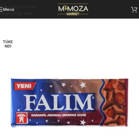
Navigasyona atla
Menü
Ana içeriğe atla
TÜKE
NDI