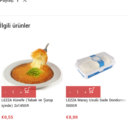
Paylaş:
İlgili ürünler
LEZZA Künefe (Tabak ve Şurup
LEZZA Maraş Usulü Sade Dondurma
içinde) 2x145GR
500GR
€
6,55
€
8,99