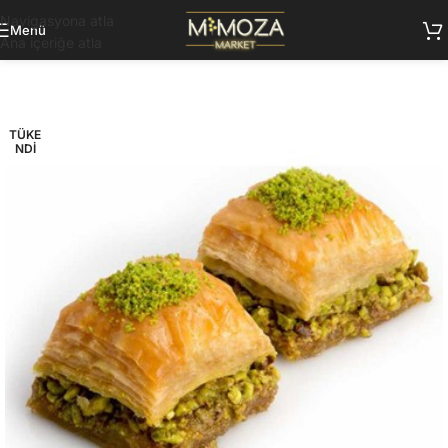
Navigasyona atla
Menü
Ana içeriğe atla
TÜKE
NDI