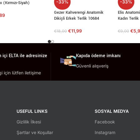
-33%
-33%
ı (Kırmızı-Siyah)
Gezer Kahverengi Anatomik
Elis Anatom
,89
Dikişli Erkek Terlik 10684
Kadın Terlik
€
11,99
€
5,
€
18,00
€
9,00
 içi ELTA ile adresinize
Kapıda ödeme imkanı
Güvenli alışveriş
lgi için lütfen iletişime
USEFUL LINKS
SOSYAL MEDYA
Gizlilik İlkesi
Facebook
Şartlar ve Koşullar
Instagram