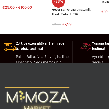
-33%
Takım
€
25,00
–
€
100,00
Gezer Kahverengi Anatomik
€
19
Erkek Terlik 11526
€
7,99
€
11,99
20 € ve üzeri alışverişlerinizde
Yunanistan
ücretsiz teslimat
teslimat
Palaio Faliro, Nea Smyrni, Kallithea,
Ayrıntılı bi
Moschato, Neos Kosmos için
geçiniz.
geçerlidir.