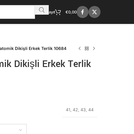
Giriş / kayıt
€
0,00
tomik Dikişli Erkek Terlik 10684
k Dikişli Erkek Terlik
41
,
42
,
43
,
44