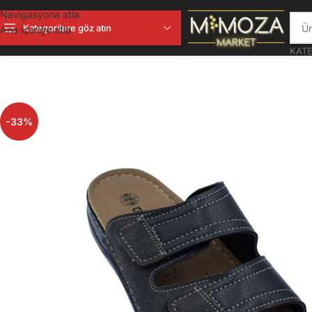
Navigasyona atla
Kategorilere göz atın
Ana içeriğe atla
KATE
-33%