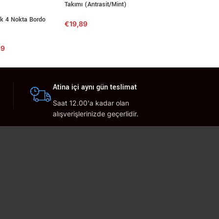
Takımı (Antrasit/Mint)
Takımı (Antrasit/Mi
ik 4 Nokta Bordo
€
19,89
€
19,89
99
Atina içi aynı gün teslimat
Saat 12.00'a kadar olan
alışverişlerinizde geçerlidir.
Teslimat saatleri 13.00-23.30 arası