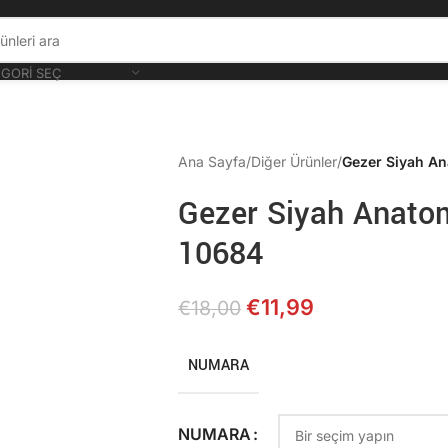
GORI SEÇ
Ana Sayfa
/
Diğer Ürünler
/
Gezer Siyah Ana
Gezer Siyah Anatomi
10684
€
11,99
€
18,00
NUMARA
NUMARA