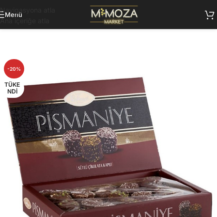
Navigasyona atla
Menü
Ana içeriğe atla
-20%
TÜKE
NDI