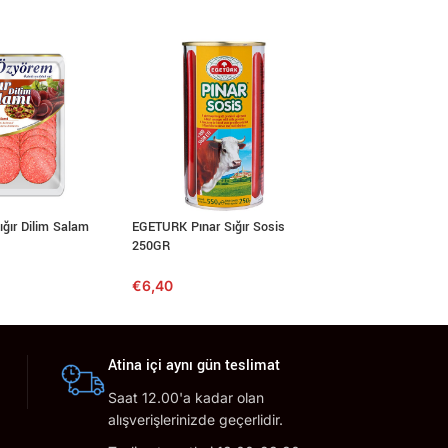
ır Dilim Salam
EGETURK Pınar Sığır Sosis
FAIRY Ultra Limon 
250GR
Deterjanı 400ml
€
6,40
€
2,89
Atina içi aynı gün teslimat
Saat 12.00'a kadar olan
alışverişlerinizde geçerlidir.