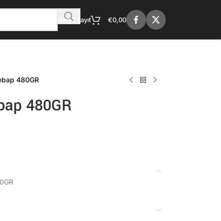
Giriş / kayıt
€
0,00
Kebap 480GR
ebap 480GR
80GR