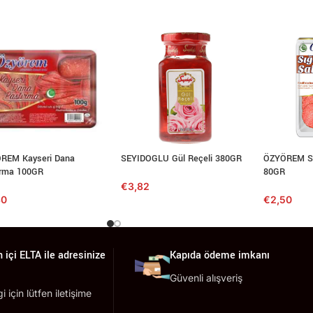
REM Kayseri Dana
SEYIDOGLU Gül Reçeli 380GR
ÖZYÖREM Sığ
ırma 100GR
80GR
€
3,82
80
€
2,50
 içi ELTA ile adresinize
Kapıda ödeme imkanı
Güvenli alışveriş
lgi için lütfen iletişime