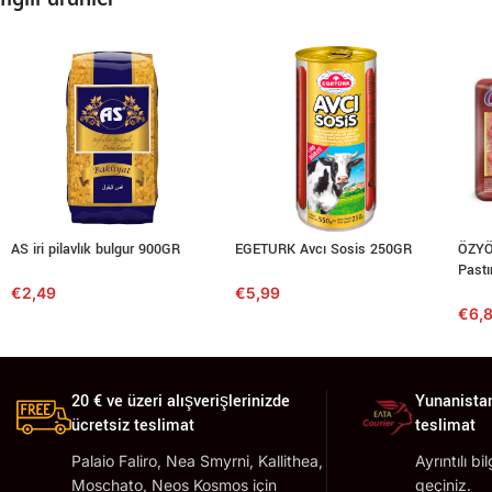
AS iri pilavlık bulgur 900GR
EGETURK Avcı Sosis 250GR
ÖZYÖ
Past
€
2,49
€
5,99
€
6,
20 € ve üzeri alışverişlerinizde
Yunanistan
ücretsiz teslimat
teslimat
Palaio Faliro, Nea Smyrni, Kallithea,
Ayrıntılı bi
Moschato, Neos Kosmos için
geçiniz.