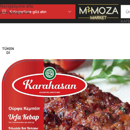
Navigasyona atla
Kategorilere göz atın
Ana içeriğe atla
KATE
TÜKEN
DI