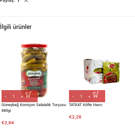
Paylaş:
İlgili ürünler
Güneybağ Kornişon Salatalık Turşusu
TATKAT Köfte Harcı
680gr
€
2,26
€
2,94