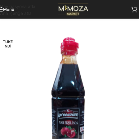
Navigasyona atla
Menü
Ana içeriğe atla
TÜKE
NDI