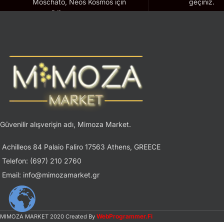
Moschato, Neos Kosmos için
geçiniz.
geçerlidir.
Güvenilir alışverişin adı, Mimoza Market.
Achilleos 84 Palaio Faliro 17563 Athens, GREECE
Telefon: (697) 210 2760
Email: info@mimozamarket.gr
WebProgrammer.Fi
MIMOZA MARKET
2020 Created By