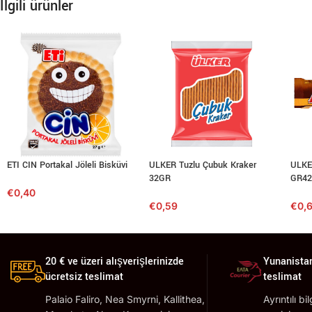
İlgili ürünler
ETI CIN Portakal Jöleli Bisküvi
ULKER Tuzlu Çubuk Kraker
ULKE
32GR
GR42
€
0,40
€
0,59
€
0,
20 € ve üzeri alışverişlerinizde
Yunanistan
ücretsiz teslimat
teslimat
Palaio Faliro, Nea Smyrni, Kallithea,
Ayrıntılı bi