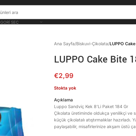
GORI SEÇ
Ana Sayfa
/
Biskuvi-Çikolata
/
LUPPO Cake 
LUPPO Cake Bite 
€
2,99
Stokta yok
Açıklama
Luppo Sandviç Kek 8’Li Paket 184 Gr
Çikolata üretiminde oldukça yenilikçi ve so
küçük çikolatalı atıştırmalıklar hazırladı. 
paylaşabilir, misafirlerinize akşam üstü ç