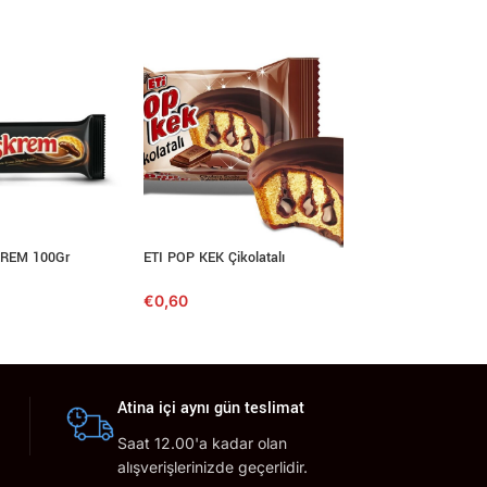
REM 100Gr
ETI POP KEK Çikolatalı
CİZİ VİÇ Peynirli kr
sandviç kraker 90
€
0,60
€
0,69
Atina içi aynı gün teslimat
Saat 12.00'a kadar olan
alışverişlerinizde geçerlidir.