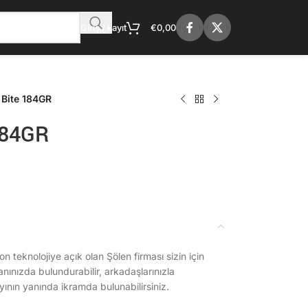
Giriş / kayıt
€
0,00
Bite 184GR
184GR
n teknolojiye açık olan Şölen firması sizin için
Yanınızda bulundurabilir, arkadaşlarınızla
ayının yanında ikramda bulunabilirsiniz.