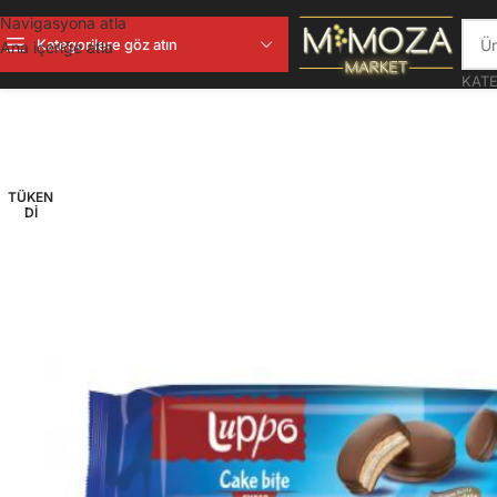
Navigasyona atla
Kategorilere göz atın
Ana içeriğe atla
KATE
TÜKEN
DI