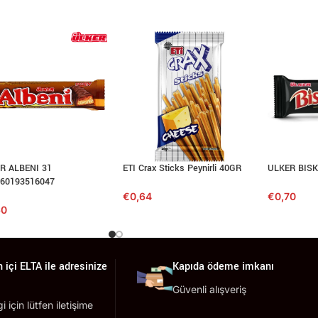
Saklama Koşulları
Serin ve Kuru ortamda muhafaza ediniz
R ALBENI 31
ETI Crax Sticks Peynirli 40GR
ULKER BISK
60193516047
€
0,64
€
0,70
60
 içi ELTA ile adresinize
Kapıda ödeme imkanı
Güvenli alışveriş
lgi için lütfen iletişime