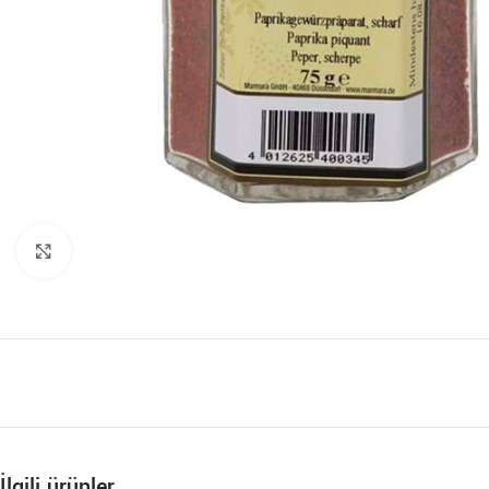
Büyütmek için tıklayın
İlgili ürünler