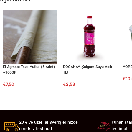
El Açması Taze Yufka (5 Adet)
DOGANAY Şalgam Suyu Acılı
YÖRE
~900GR
1Lt
€
10
€
7,50
€
2,53
20 € ve üzeri alışverişlerinizde
Yunanistan
ücretsiz teslimat
teslimat