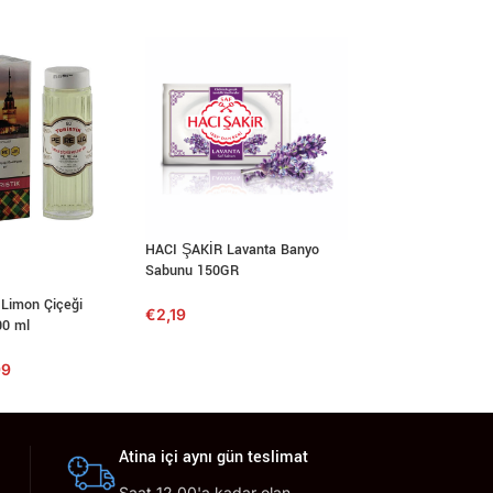
HACI ŞAKİR Lavanta Banyo
Pudra Şekeri 400G
Sabunu 150GR
€
1,20
Limon Çiçeği
€
2,19
00 ml
99
Atina içi aynı gün teslimat
Saat 12.00'a kadar olan