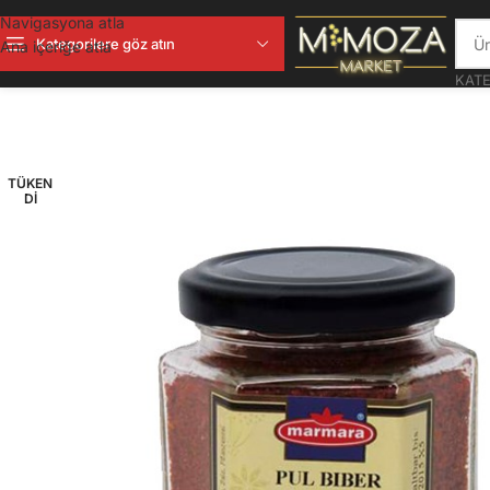
Navigasyona atla
Kategorilere göz atın
Ana içeriğe atla
KATE
TÜKEN
DI