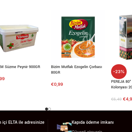
M Süzme Peynir 900GR
Bizim Mutfak Ezogelin Çorbası
-23%
80GR
,99
PEREJA 80° 
€
0,99
Kolonyası 2
€
4,
€
6,49
 içi ELTA ile adresinize
Kapıda ödeme imkanı
Güvenli alışveriş