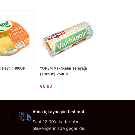
 Peynir 400GR
YÖREM Vakfıkebir Tereyağı
6`lı Yumurta (L)
(Tuzsuz) 250GR
€
2,30
€
6,80
Atina içi aynı gün teslimat
Saat 12.00'a kadar olan
alışverişlerinizde geçerlidir.