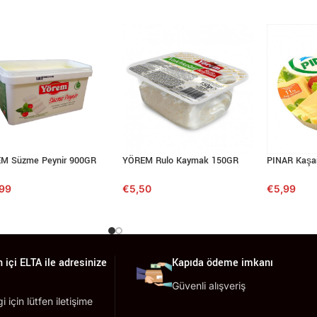
M Süzme Peynir 900GR
YÖREM Rulo Kaymak 150GR
PINAR Kaşar
,99
€
5,50
€
5,99
 içi ELTA ile adresinize
Kapıda ödeme imkanı
Güvenli alışveriş
lgi için lütfen iletişime