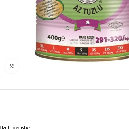
Büyütmek için tıklayın
İlgili ürünler