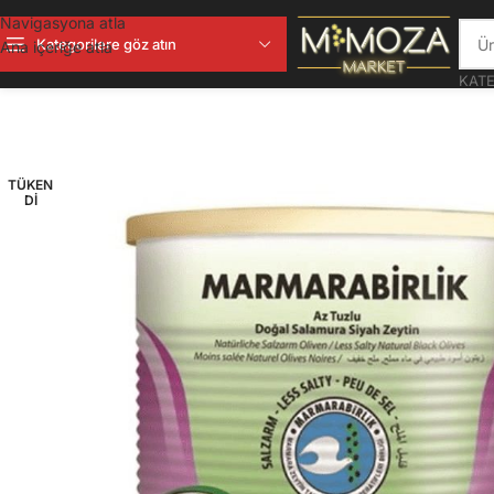
Navigasyona atla
Kategorilere göz atın
Ana içeriğe atla
KATE
TÜKEN
DI