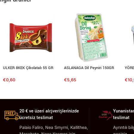
ULKER 8KEK Çikolatalı 55 GR
ASLANAGA Dil Peyniri 150GR
YÖRE
€
0,60
€
5,65
€
10
20 € ve üzeri alışverişlerinizde
Yunanistan
ücretsiz teslimat
teslimat
Palaio Faliro, Nea Smyrni, Kallithea,
Ayrıntılı bi
Moschato, Neos Kosmos için
geçiniz.