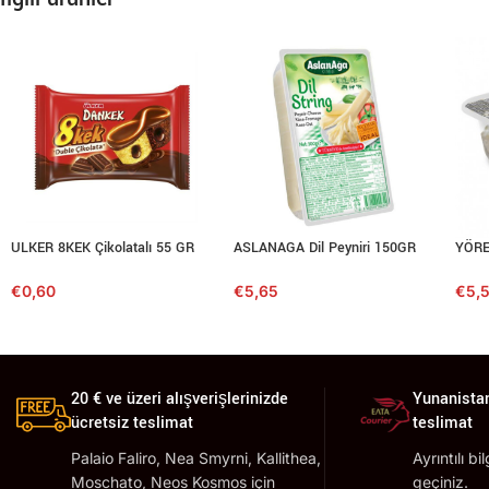
ULKER 8KEK Çikolatalı 55 GR
ASLANAGA Dil Peyniri 150GR
YÖRE
€
0,60
€
5,65
€
5,
20 € ve üzeri alışverişlerinizde
Yunanistan
ücretsiz teslimat
teslimat
Palaio Faliro, Nea Smyrni, Kallithea,
Ayrıntılı bi
Moschato, Neos Kosmos için
geçiniz.