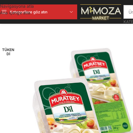
Navigasyona atla
Kategorilere göz atın
Ana içeriğe atla
KATE
TÜKEN
DI