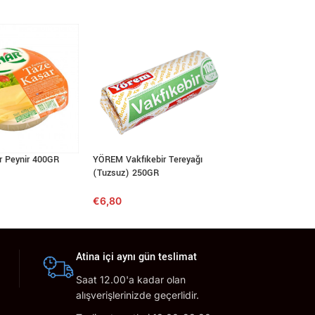
 Peynir 400GR
YÖREM Vakfıkebir Tereyağı
MARMARABİRLİK Sa
(Tuzsuz) 250GR
Ezmesi 340GR
€
6,80
€
4,99
Atina içi aynı gün teslimat
Saat 12.00'a kadar olan
alışverişlerinizde geçerlidir.