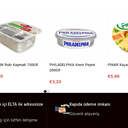
M Rulo Kaymak 150GR
PHILADELPHIA Krem Peynir
PINAR Kaşar
200GR
50
€
5,99
€
3,20
 içi ELTA ile adresinize
Kapıda ödeme imkanı
Güvenli alışveriş
lgi için lütfen iletişime