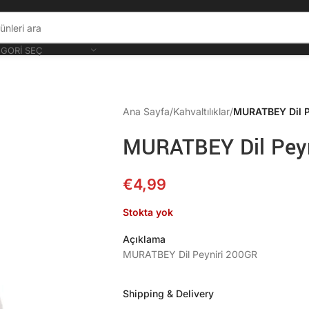
GORI SEÇ
Ana Sayfa
/
Kahvaltılıklar
/
MURATBEY Dil P
MURATBEY Dil Peyn
€
4,99
Stokta yok
Açıklama
MURATBEY Dil Peyniri 200GR
Shipping & Delivery