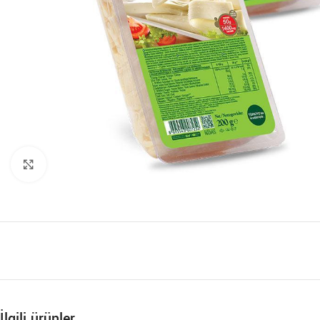
Büyütmek için tıklayın
İlgili ürünler