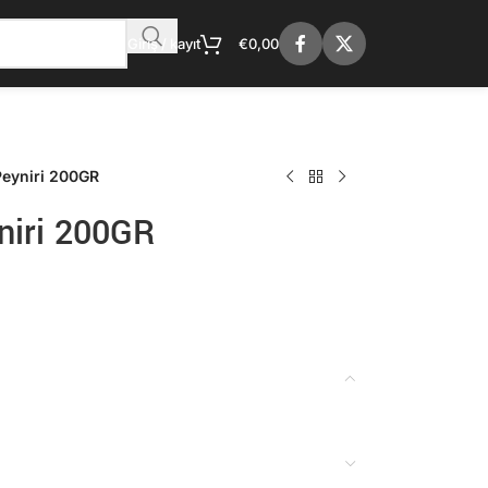
Giriş / kayıt
€
0,00
eyniri 200GR
iri 200GR