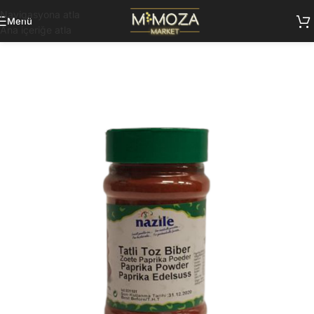
Navigasyona atla
Menü
Ana içeriğe atla